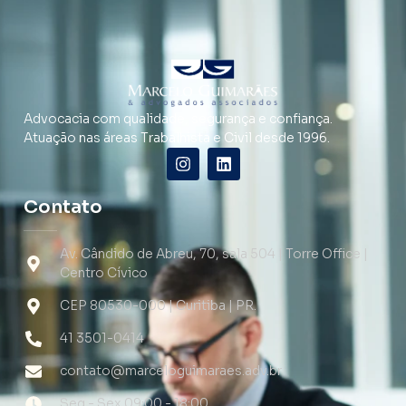
Advocacia com qualidade, segurança e confiança.
Atuação nas áreas Trabalhista e Civil desde 1996.
Contato
Av. Cândido de Abreu, 70, sala 504 | Torre Office |
Centro Cívico
CEP 80530-000 | Curitiba | PR.
41 3501-0414
contato@marceloguimaraes.adv.br
Seg - Sex 09:00 - 18:00