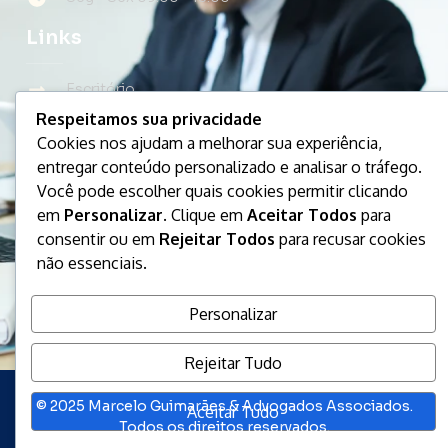
Links
Escritório
Respeitamos sua privacidade
Áreas de atuação
Cookies nos ajudam a melhorar sua experiência,
Artigos
entregar conteúdo personalizado e analisar o tráfego.
Você pode escolher quais cookies permitir clicando
Capacitação e palestras
em
Personalizar
. Clique em
Aceitar Todos
para
Agende sua consulta
consentir ou em
Rejeitar Todos
para recusar cookies
não essenciais.
Contato
Personalizar
Rejeitar Tudo
© 2025 Marcelo Guimarães & Advogados Associados.
Aceitar Tudo
Todos os direitos reservados.