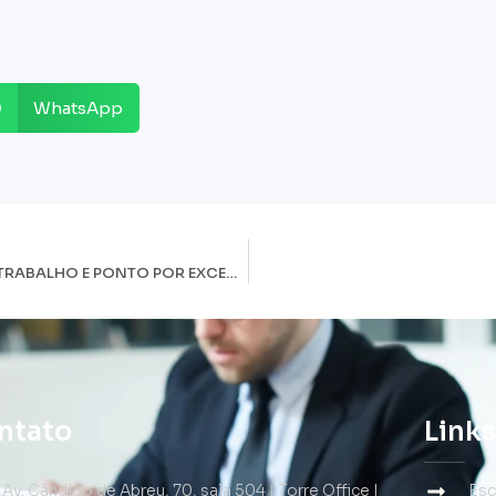
WhatsApp
LIBERDADE ECONÔMICA E CLT – JORNADA DE TRABALHO E PONTO POR EXCEÇÃO
ntato
Link
Av. Cândido de Abreu, 70, sala 504 | Torre Office |
Esc