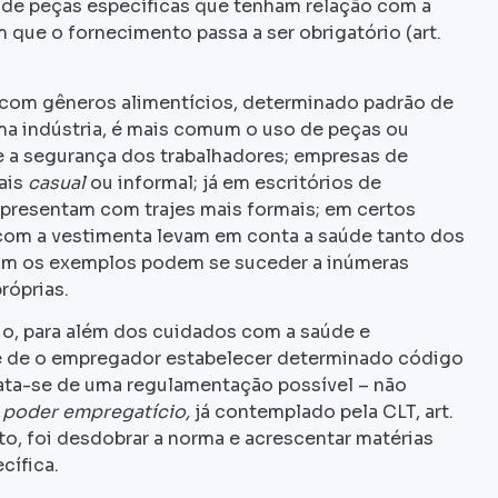
 de peças específicas que tenham relação com a
 que o fornecimento passa a ser obrigatório (art.
com gêneros alimentícios, determinado padrão de
ma indústria, é mais comum o uso de peças ou
e a segurança dos trabalhadores; empresas de
ais
casual
ou informal; já em escritórios de
apresentam com trajes mais formais; em certos
com a vestimenta levam em conta a saúde tanto dos
sim os exemplos podem se suceder a inúmeras
róprias.
io, para além dos cuidados com a saúde e
de de o empregador estabelecer determinado código
rata-se de uma regulamentação possível – não
u
poder empregatício,
já contemplado pela CLT, art.
nto, foi desdobrar a norma e acrescentar matérias
cífica.