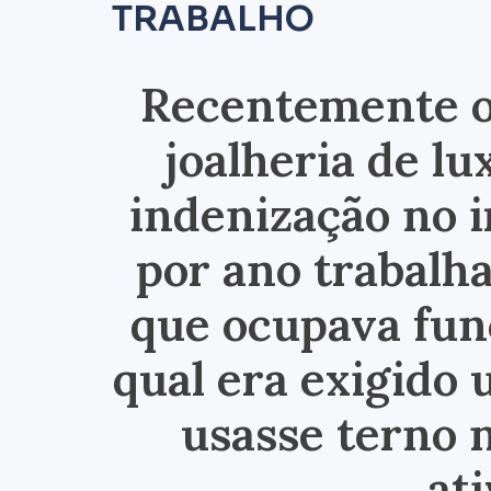
TRABALHO
Recentemente 
joalheria de l
indenização no 
por ano trabalh
que ocupava fun
qual era exigido 
usasse terno n
at